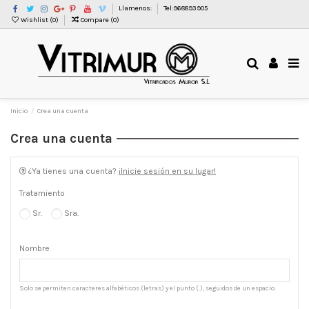
Llamenos:
Tel:968893905
Wishlist (
0
)
Compare (
0
)
Inicio
Crea una cuenta
Crea una cuenta
¿Ya tienes una cuenta?
¡Inicie sesión en su lugar!
Tratamiento
Sr.
Sra.
Nombre
Solo se permiten caracteres alfabéticos (letras) y el punto (.), seguidos de un espacio.