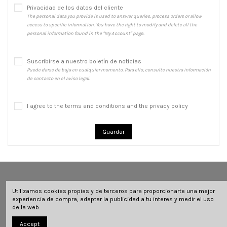
Privacidad de los datos del cliente
The personal data you provide is used to answer queries, process orders or allow
access to specific information. You have the right to modify and delete all the
personal information found in the "My Account" page.
Suscribirse a nuestro boletín de noticias
Puede darse de baja en cualquier momento. Para ello, consulte nuestra información
de contacto en el aviso legal.
I agree to the terms and conditions and the privacy policy
Guardar
Utilizamos cookies propias y de terceros para proporcionarte una mejor
Categorias
experiencia de compra, adaptar la publicidad a tu interes y medir el uso
de la web.
Contacto
Accept