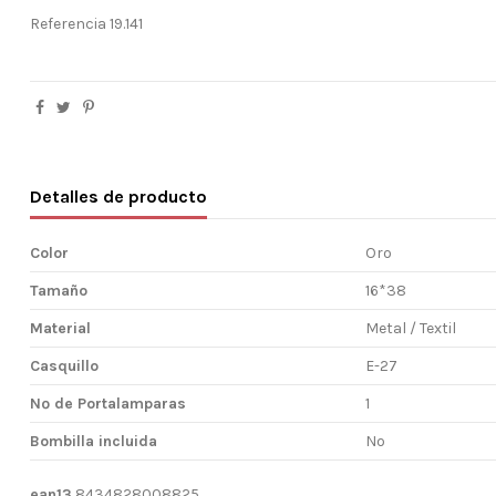
Referencia
19.141
Detalles de producto
Color
Oro
Tamaño
16*38
Material
Metal / Textil
Casquillo
E-27
Nº de Portalamparas
1
Bombilla incluida
No
ean13
8434828008825