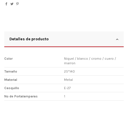
Detalles de producto
Color
Niquel / blanco / cromo / cuero /
marron
Tamaño
25*140
Material
Metal
Casquillo
E-27
Nº de Portalamparas
1