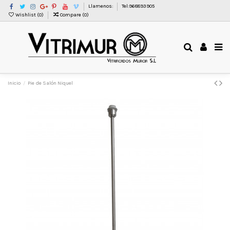
Llamenos:
Tel:968893905
Wishlist (
0
)
Compare (
0
)
Inicio
Pie de Salón Niquel