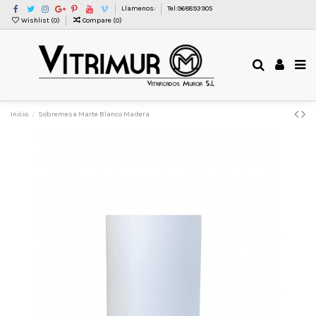
Llamenos:
Tel:968893905
Wishlist (
0
)
Compare (
0
)
Inicio
Sobremesa Marte Blanco Madera