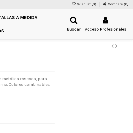
Wishlist (
0
)
Compare (
0
)
TALLAS A MEDIDA
Buscar
Acceso Profesionales
OS
e metálica roscada, para
derno. Colores combinables