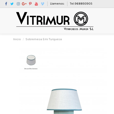
Llamenos:
Tel:968893905
Inicio
Sobremesa Emi Turquesa