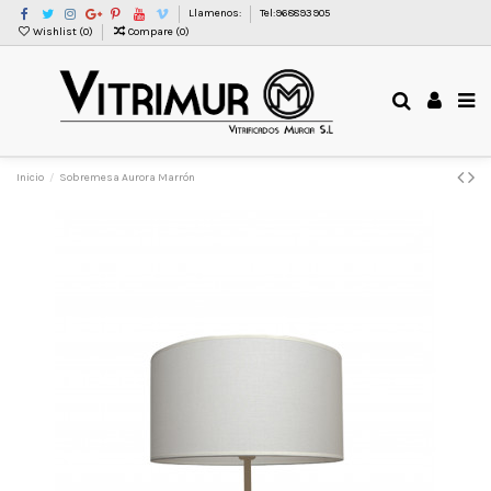
Llamenos:
Tel:968893905
Wishlist (
0
)
Compare (
0
)
Inicio
Sobremesa Aurora Marrón