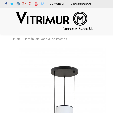
Llamenos:
Tel:968893905
Inicio
Plafón Isis Rafia 3L Asimétrico