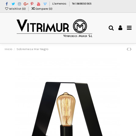
Llamenos:
Tel:968893905
Wishlist (
0
)
Compare (
0
)
Inicio
Sobremesa Mar Negro