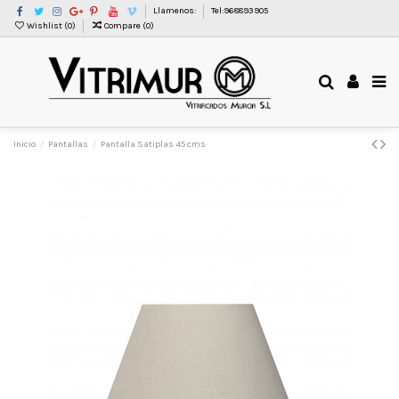
Llamenos:
Tel:968893905
Wishlist (
0
)
Compare (
0
)
Inicio
Pantallas
Pantalla Satiplas 45 cms