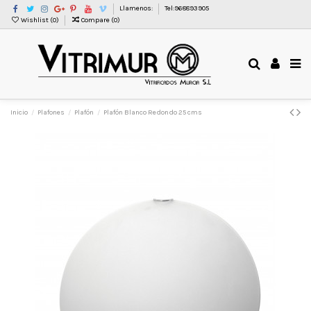
Llamenos:
Tel:968893905
Wishlist (
0
)
Compare (
0
)
Inicio
Plafones
Plafón
Plafón Blanco Redondo 25 cms