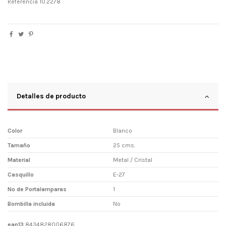
Referencia
10.2278
Detalles de producto
Color
Blanco
Tamaño
25 cms.
Material
Metal / Cristal
Casquillo
E-27
Nº de Portalamparas
1
Bombilla incluida
No
ean13
8434828006876