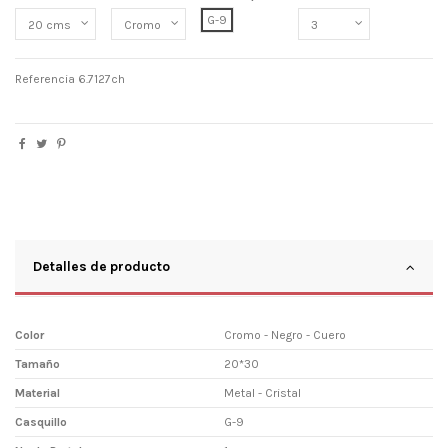
G-9
Referencia
6.7127ch
Detalles de producto
Color
Cromo - Negro - Cuero
Tamaño
20*30
Material
Metal - Cristal
Casquillo
G-9