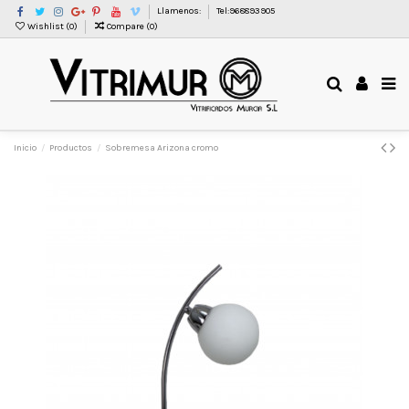
Llamenos:
Tel:968893905
Wishlist (
0
)
Compare (
0
)
Inicio
Productos
Sobremesa Arizona cromo