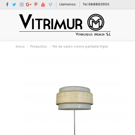
Llamenos:
Tel:968893905
Inicio
Productos
Pie de salon cromo pantalla triple