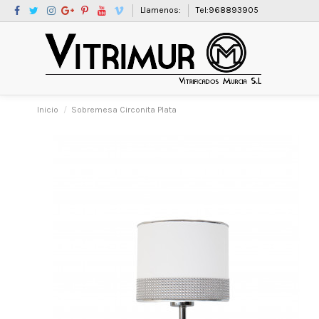
Llamenos:
Tel:968893905
Inicio
Sobremesa Circonita Plata