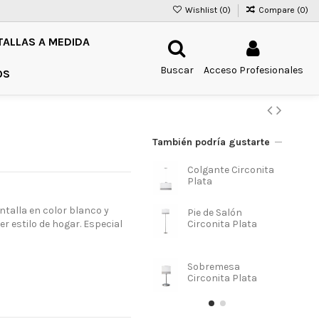
Wishlist (
0
)
Compare (
0
)
TALLAS A MEDIDA
Buscar
Acceso Profesionales
OS
También podría gustarte
Colgante Circonita
Colgante
Plata
Plata M
talla en color blanco y
Pie de Salón
Sobrem
Circonita Plata
Circonit
er estilo de hogar. Especial
Mosaic
Sobremesa
Plafón C
Circonita Plata
Plata