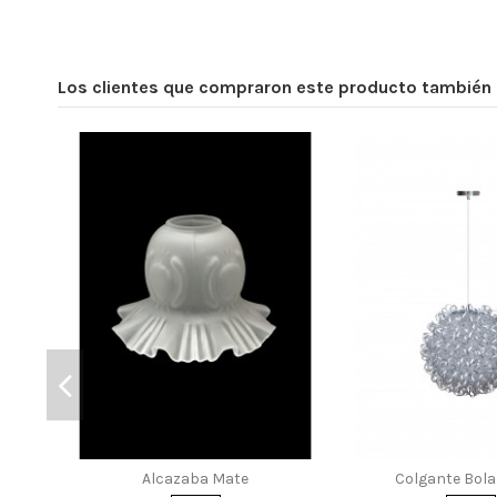
Los clientes que compraron este producto también
iplafón techo
Lampara Gala Cuero 6L
Panta
6L G-9