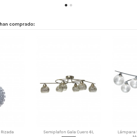
 han comprado:
lla Satiplas 16 cnms
Cristal Cuadrado Opal Mate