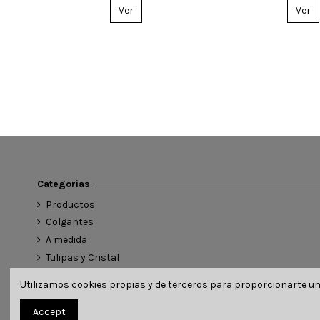
Ver
er
Categorias
Productos
Colgantes
A medida
Tulipas y Cristal
Catálogos
Utilizamos cookies propias y de terceros para proporcionarte una
Accesorios
Accept