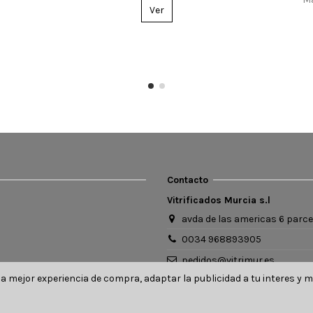
Ver
Ver
Contacto
Vitrificados Murcia s.l
avda de las americas 6 parce
0034 968893905
pedidos@vitrimur.es
 mejor experiencia de compra, adaptar la publicidad a tu interes y med
Contacto