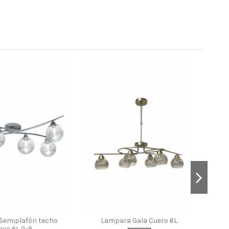
Semiplafon Gala Cromo 6L
900 Ácido Serigrafía