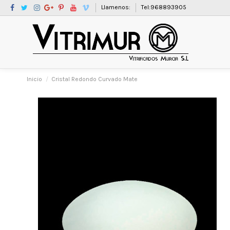
Llamenos:
Tel:968893905
Inicio
Cristal Redondo Curvado Mate