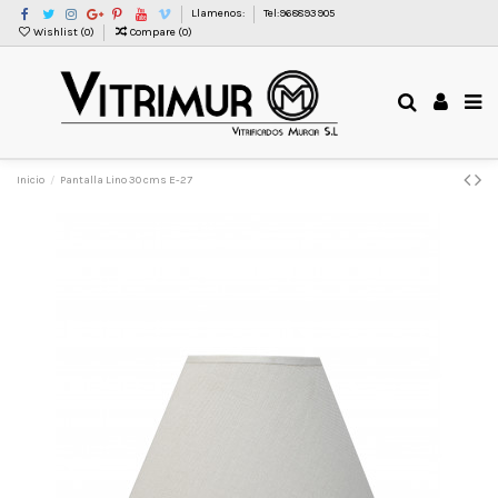
Llamenos:
Tel:968893905
Wishlist (
0
)
Compare (
0
)
Inicio
Pantalla Lino 30 cms E-27