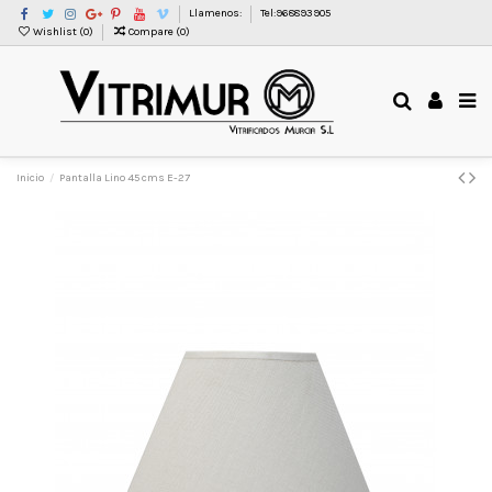
Llamenos:
Tel:968893905
Wishlist (
0
)
Compare (
0
)
Inicio
Pantalla Lino 45 cms E-27