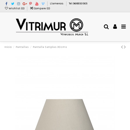
Llamenos:
Tel:968893905
Wishlist (
0
)
Compare (
0
)
Inicio
Pantallas
Pantalla Satiplas 30 cms