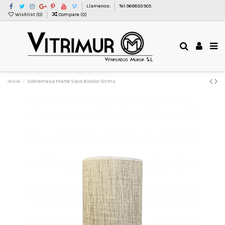
Llamenos:
Tel:968893905
Wishlist (
0
)
Compare (
0
)
Inicio
Sobremesa Marte Saco Bicolor 12cms