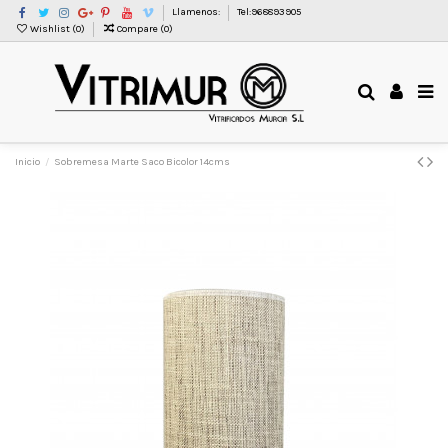
Llamenos:
Tel:968893905
Wishlist (
0
)
Compare (
0
)
Inicio
Sobremesa Marte Saco Bicolor 14cms